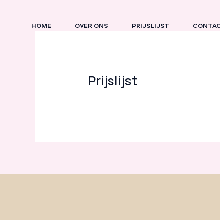
Ga
naar
HOME
OVER ONS
PRIJSLIJST
CONTA
de
inhoud
Prijslijst